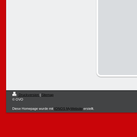
Druckversion
|
Sitemap
© OVO
Diese Homepage wurde mit
IONOS MyWebsite
erstellt.