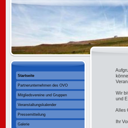
WIC
Aufgru
können
Startseite
Verans
Partnerunternehmen des OVO
Wir bit
Mitgliedsvereine und Gruppen
und E-
Veranstaltungskalender
Alles 
Pressemitteilung
Ihr Vo
Galerie