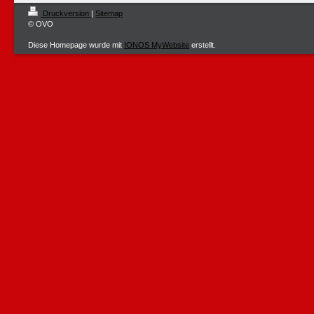
Druckversion
|
Sitemap
© OVO
Diese Homepage wurde mit
IONOS MyWebsite
erstellt.