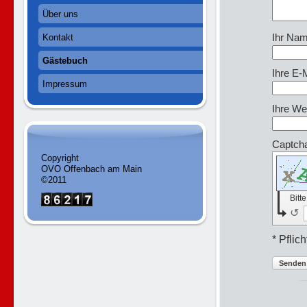
Über uns
Ihr Nam
Kontakt
Gästebuch
Ihre E-
Impressum
Ihre We
Captch
Copyright
OVO Offenbach am Main
©2011
Bitt
↺
* Pflich
Senden